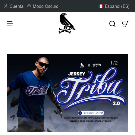
CROWDEAD
Cuenta
Modo Oscuro
Español (ES)
2
/
2